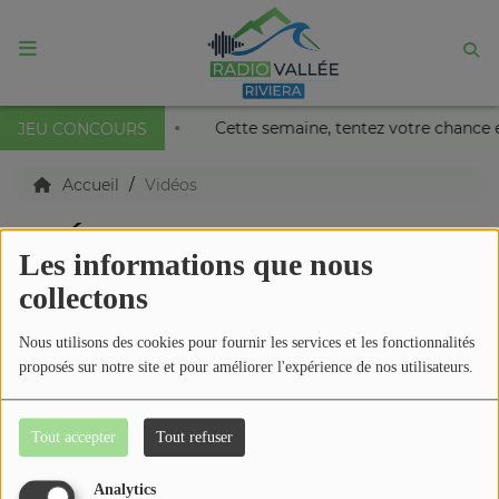
ACCUEIL
lais Nikaïa de Nice !
Cette semaine, tentez votre chance 
JEU CONCOURS
Agenda
Accueil
Vidéos
VIDÉOS
Emissions
Les informations que nous
collectons
Titres diffusés
Nous utilisons des cookies pour fournir les services et les fonctionnalités
proposés sur notre site et pour améliorer l'expérience de nos utilisateurs.
Diffusions
Tout accepter
Tout refuser
Podcasts
Analytics