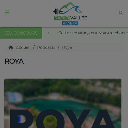
ACCUEIL
 au Palais Nikaïa de Nice !
Cette semaine, tentez votre c
JEU CONCOURS
Agenda
Accueil
Podcasts
Roya
ROYA
Emissions
Titres diffusés
Diffusions
Podcasts