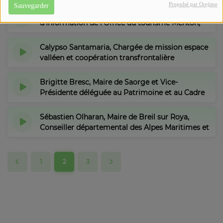
Propulsé par Orejime
Sauvegarder
Carole Tosello, Référente au Bureau
d'Information de l'Office du tourisme Menton,
Riviera & Merveilles
Calypso Santamaria, Chargée de mission espace
valléen et coopération transfrontalière
Brigitte Bresc, Maire de Saorge et Vice-
Présidente déléguée au Patrimoine et au Cadre
de vie
Sébastien Olharan, Maire de Breil sur Roya,
Conseiller départemental des Alpes Maritimes et
Vice-président de la Riviera Française
1
2
3