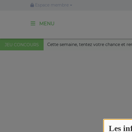
Espace membre
MENU
ACCUEIL
ais Nikaïa de Nice !
Cette semaine, tentez votre chance e
JEU CONCOURS
Agenda
Emissions
Titres diffusés
Diffusions
Les in
Podcasts