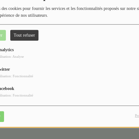
40
 des cookies pour fournir les services et les fonctionnalités proposés sur notre s
périence de nos utilisateurs.
er
Tout refuser
nalytics
ilisation: Analyse
vous avez rencontré une 
witter
ilisation: Fonctionnalité
Il semble que la page que vous recherchez n’existe plus.
acebook
ilisation: Fonctionnalité
Pr
r