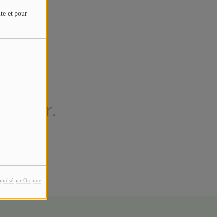
4
ite et pour
erreur.
opulsé par Orejime