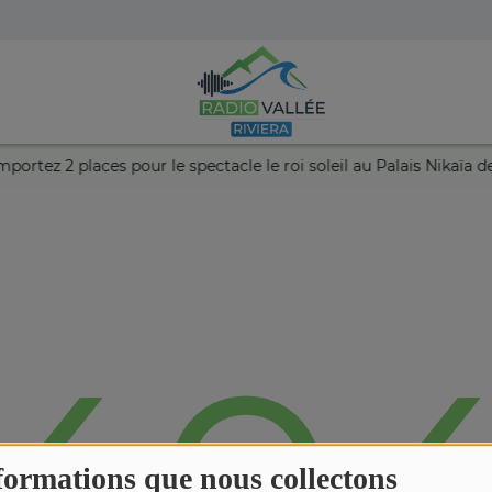
t remportez 2 places pour le spectacle le roi soleil au Palais Nik
formations que nous collectons