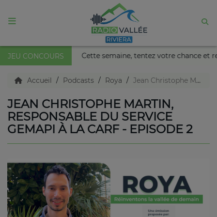
ACCUEIL
is Nikaïa de Nice !
Cette semaine, tentez votre chance et
JEU CONCOURS
Agenda
Accueil
Podcasts
Roya
Jean Christophe Martin, Responsable du service GEMAPI à la CARF - Episode 2
JEAN CHRISTOPHE MARTIN,
Emissions
RESPONSABLE DU SERVICE
GEMAPI À LA CARF - EPISODE 2
Titres diffusés
Diffusions
Podcasts