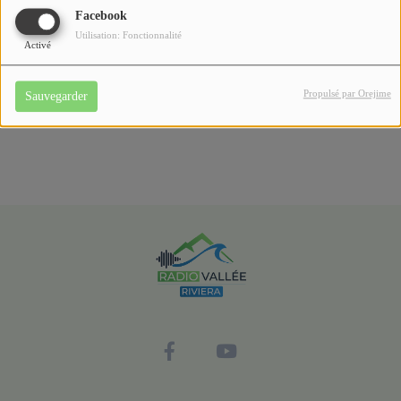
Facebook
préparent et pensent l’avenir.
Utilisation: Fonctionnalité
Activé
Une émission proposée par la Communauté de la Riviera
Française.
Propulsé par Orejime
Sauvegarder