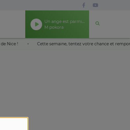
Un ange est parmi les hommes
M pokora
Nikaïa de Nice !
Cette semaine, tentez votre chance et rem