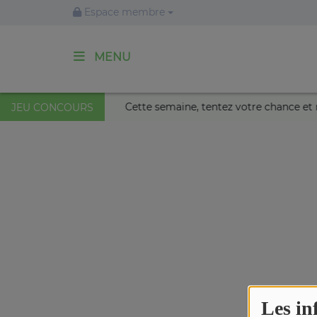
Espace membre
MENU
ACCUEIL
Palais Nikaïa de Nice !
Cette semaine, tentez votre chanc
JEU CONCOURS
Agenda
Emissions
Titres diffusés
Diffusions
Les in
Podcasts