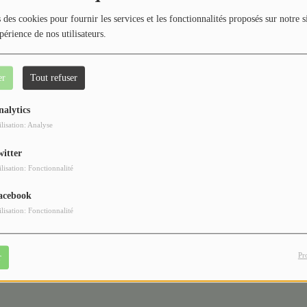
40
 des cookies pour fournir les services et les fonctionnalités proposés sur notre s
périence de nos utilisateurs.
er
Tout refuser
nalytics
ilisation: Analyse
vous avez rencontré une 
witter
ilisation: Fonctionnalité
Il semble que la page que vous recherchez n’existe plus.
acebook
ilisation: Fonctionnalité
Pr
r