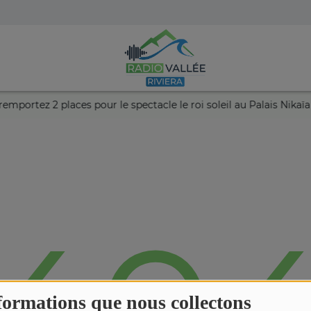
e et remportez 2 places pour le spectacle le roi soleil au Palais 
formations que nous collectons