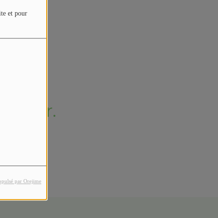
4
ite et pour
erreur.
opulsé par Orejime