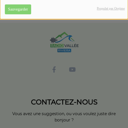
Propulsé par Orejime
Sauvegarder
CONTACTEZ-NOUS
Vous avez une suggestion, ou vous voulez juste dire
bonjour ?