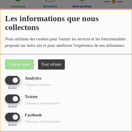
Jeu concours
Les informations que nous
collectons
Contactez-nous
Nous utilisons des cookies pour fournir les services et les fonctionnalités
proposés sur notre site et pour améliorer l'expérience de nos utilisateurs.
Se connecter
Tout accepter
Tout refuser
Analytics
Utilisation: Analyse
Activé
Twitter
Utilisation: Fonctionnalité
Activé
Facebook
Utilisation: Fonctionnalité
Activé