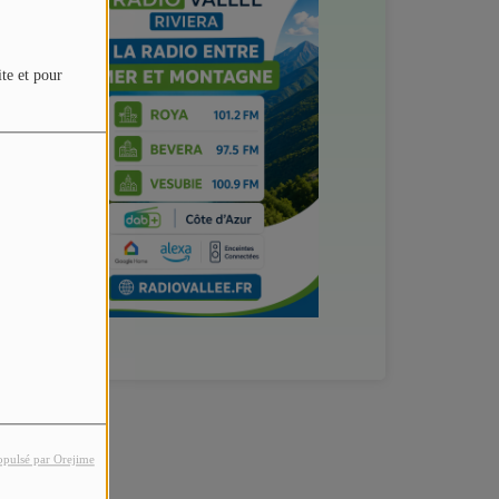
ite et pour
opulsé par Orejime