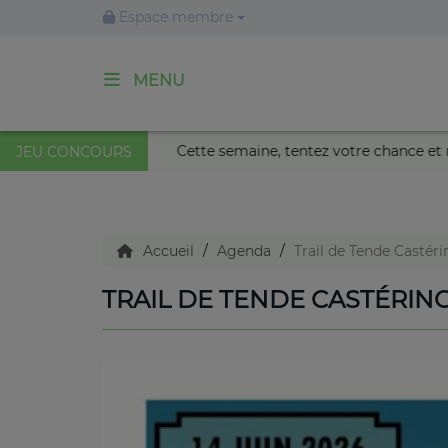
Espace membre
MENU
ACCUEIL
i soleil au Palais Nikaïa de Nice !
Cette semaine, tentez
JEU CONCOURS
Agenda
Accueil
Agenda
Trail de Tende Castéri
Emissions
TRAIL DE TENDE CASTÉRIN
Titres diffusés
Diffusions
Podcasts