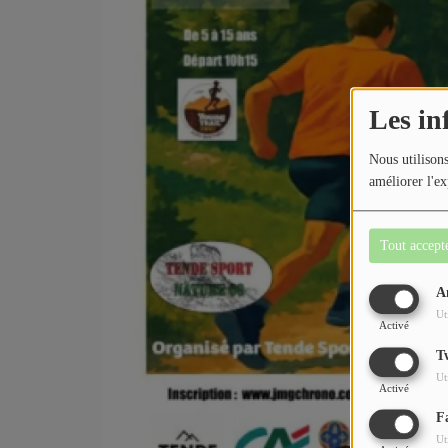
Les in
Nous utilisons
améliorer l'ex
Tout accept
A
Ut
Activé
T
Ut
Activé
F
Ut