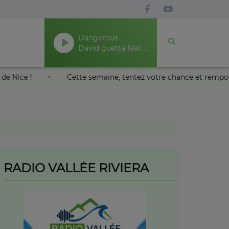
Dangerous
David guetta feat neyo
l au Palais Nikaïa de Nice !
Cette semaine, tentez votre 
RADIO VALLÉE RIVIERA