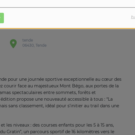
Pr
r
tende
06430, Tende
ende pour une journée sportive exceptionnelle au cœur des
ez courir face au majestueux Mont Bégo, aux portes de la
oramas spectaculaires entre sommets, forêts et
e édition propose une nouveauté accessible à tous : “La
s sans classement, idéal pour s’initier au trail dans une
t les niveaux : des courses enfants pour les 5 à 15 ans,
 Gratin”, un parcours sportif de 16 kilomètres vers le