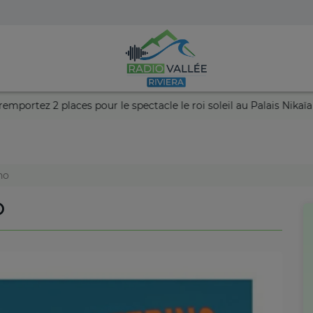
 votre chance et remportez 2 places pour le spectacle le roi solei
no
O