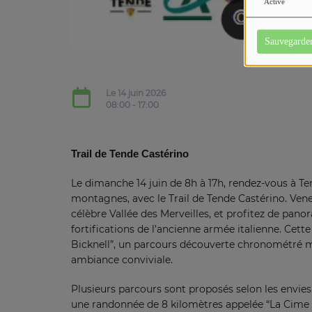
Activé
Sauvegarde
Le 14 juin 2026
08:00 - 17:00
Trail de Tende Castérino
Le dimanche 14 juin de 8h à 17h, rendez-vous à T
montagnes, avec le Trail de Tende Castérino. Ven
célèbre Vallée des Merveilles, et profitez de pan
fortifications de l’ancienne armée italienne. Cett
Bicknell”, un parcours découverte chronométré mai
ambiance conviviale.
Plusieurs parcours sont proposés selon les envies e
une randonnée de 8 kilomètres appelée “La Cime du