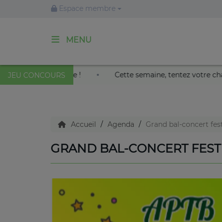
Espace membre
MENU
ACCUEIL
 roi soleil au Palais Nikaïa de Nice !
Cette semaine, ten
JEU CONCOURS
Agenda
Accueil
Agenda
Grand bal-concert fest
Emissions
GRAND BAL-CONCERT FEST
Titres diffusés
Diffusions
Podcasts