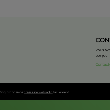
CON
Vous ave
bonjour
Contact
King propose de
créer une webradio
facilement.