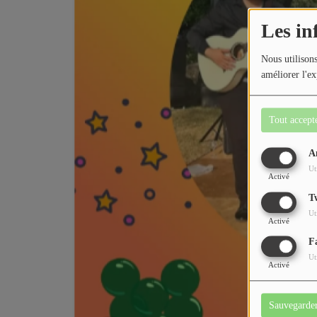
Les in
Nous utilisons
améliorer l'ex
Tout accept
A
Ut
Activé
T
Ut
Activé
F
Ut
Activé
Sauvegarde