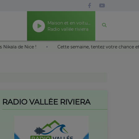
Maison et en voiture
Radio vallée riviera
leil au Palais Nikaïa de Nice !
Cette semaine, tentez vo
RADIO VALLÉE RIVIERA