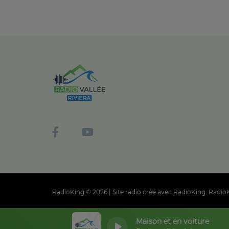
RadioKing © 2026 | Site radio créé avec
RadioKing
. Radio
Maison et en voiture