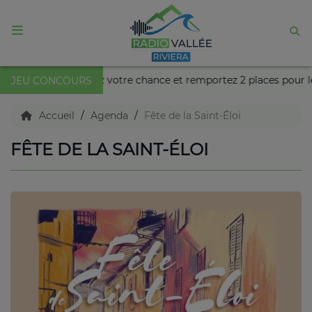
ACCUEIL
Cette semaine, tentez votre chance et remportez 2 places pou
JEU CONCOURS
Agenda
Accueil
Agenda
Fête de la Saint-Éloi
FÊTE DE LA SAINT-ÉLOI
Emissions
Titres diffusés
Diffusions
Podcasts