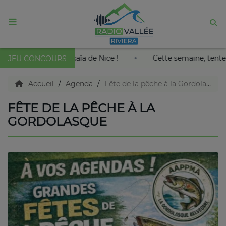
ACCUEIL
e le roi soleil au Palais Nikaïa de Nice !
Cette semaine,
JEU CONCOURS
Agenda
Accueil
Agenda
Fête de la pêche à la Gordolasque
FÊTE DE LA PÊCHE À LA
Emissions
GORDOLASQUE
Titres diffusés
Diffusions
Podcasts