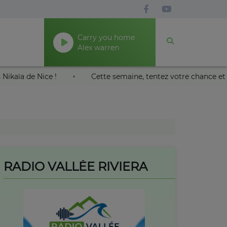
Carry you home
Alex warren
oleil au Palais Nikaïa de Nice !
Cette semaine, tentez vo
RADIO VALLÉE RIVIERA