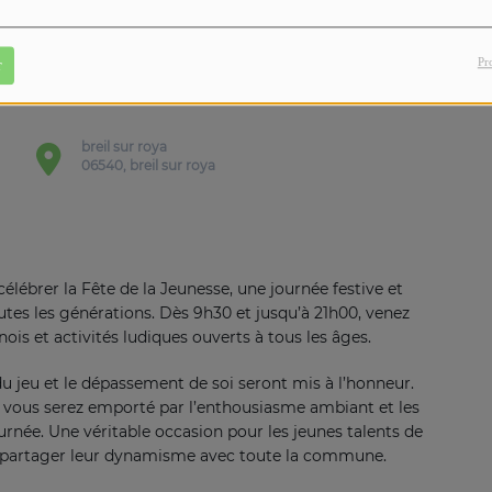
Pr
r
breil sur roya
06540, breil sur roya
élébrer la Fête de la Jeunesse, une journée festive et
outes les générations. Dès 9h30 et jusqu’à 21h00, venez
is et activités ludiques ouverts à tous les âges.
r du jeu et le dépassement de soi seront mis à l’honneur.
 vous serez emporté par l’enthousiasme ambiant et les
urnée. Une véritable occasion pour les jeunes talents de
de partager leur dynamisme avec toute la commune.