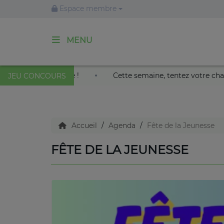
Espace membre
MENU
ACCUEIL
e roi soleil au Palais Nikaïa de Nice !
Cette semaine, te
JEU CONCOURS
Agenda
Accueil
Agenda
Fête de la Jeunesse
Emissions
FÊTE DE LA JEUNESSE
Titres diffusés
Diffusions
Podcasts