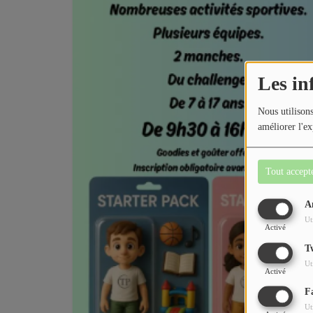
Les in
Nous utilisons
améliorer l'ex
Tout accept
A
Ut
Activé
T
Ut
Activé
F
Ut